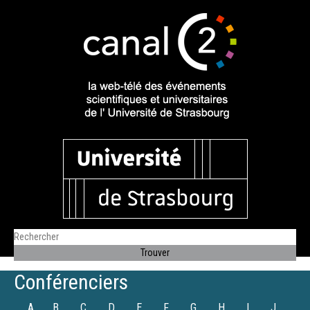
Conférenciers
A
B
C
D
E
F
G
H
I
J