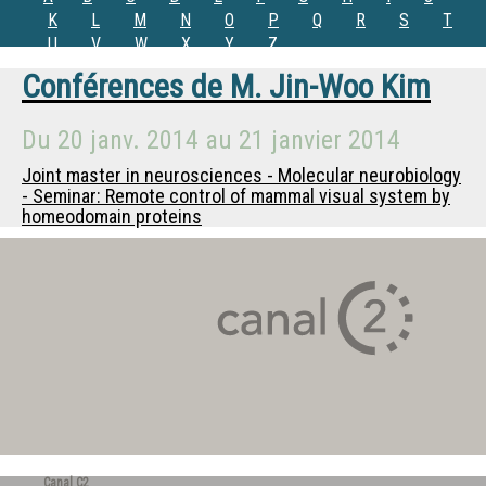
K
L
M
N
O
P
Q
R
S
T
U
V
W
X
Y
Z
Conférences de
M.
Jin-Woo Kim
Du
20 janv. 2014
au
21 janvier 2014
Joint master in neurosciences - Molecular neurobiology
- Seminar: Remote control of mammal visual system by
homeodomain proteins
Canal C2