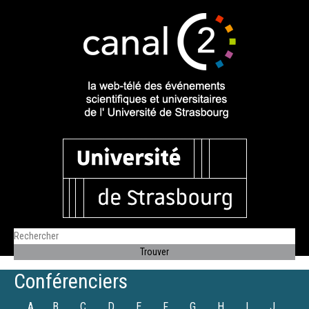
Conférenciers
A
B
C
D
E
F
G
H
I
J