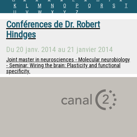
K
L
M
N
O
P
Q
R
S
T
U
V
W
X
Y
Z
Conférences de
Dr.
Robert
Hindges
Du
20 janv. 2014
au
21 janvier 2014
Joint master in neurosciences - Molecular neurobiology
- Seminar: Wiring the brain: Plasticity and functional
specificity.