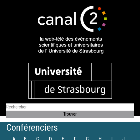
Conférenciers
A
B
C
D
E
F
G
H
I
J