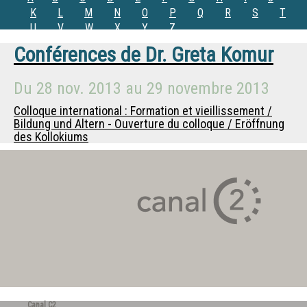
K
L
M
N
O
P
Q
R
S
T
U
V
W
X
Y
Z
Conférences de
Dr.
Greta Komur
Du
28 nov. 2013
au
29 novembre 2013
Colloque international : Formation et vieillissement /
Bildung und Altern - Ouverture du colloque / Eröffnung
des Kollokiums
Canal C2