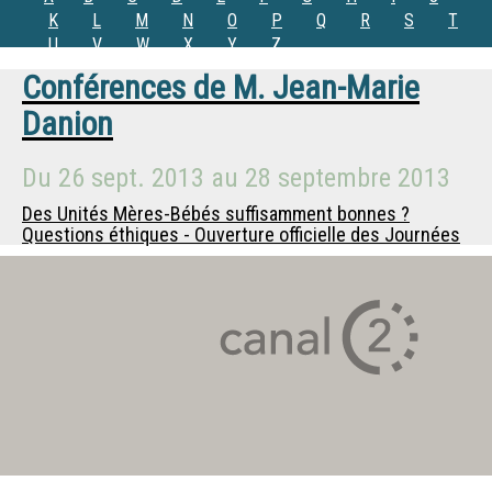
K
L
M
N
O
P
Q
R
S
T
U
V
W
X
Y
Z
Conférences de
M.
Jean-Marie
Danion
Du
26 sept. 2013
au
28 septembre 2013
Des Unités Mères-Bébés suffisamment bonnes ?
Questions éthiques - Ouverture officielle des Journées