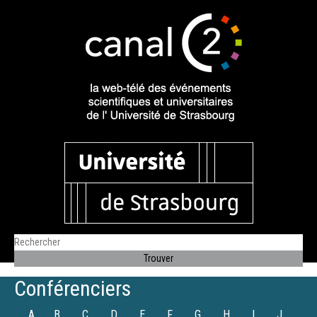
Conférenciers
A
B
C
D
E
F
G
H
I
J