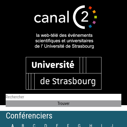
Conférenciers
A
B
C
D
E
F
G
H
I
J