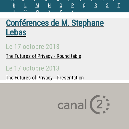
K
L
M
N
O
P
Q
R
S
T
U
V
W
X
Y
Z
Conférences de
M.
Stephane
Lebas
Le
17 octobre 2013
The Futures of Privacy - Round table
Le
17 octobre 2013
The Futures of Privacy - Presentation