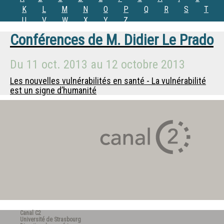
K
L
M
N
O
P
Q
R
S
T
U
V
W
X
Y
Z
Conférences de
M.
Didier Le Prado
Du
11 oct. 2013
au
12 octobre 2013
Les nouvelles vulnérabilités en santé - La vulnérabilité
est un signe d’humanité
Canal C2
Université de Strasbourg