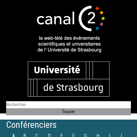
Conférenciers
A
B
C
D
E
F
G
H
I
J