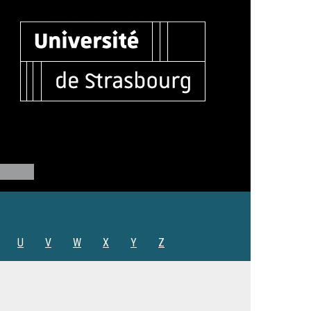
U
V
W
X
Y
Z