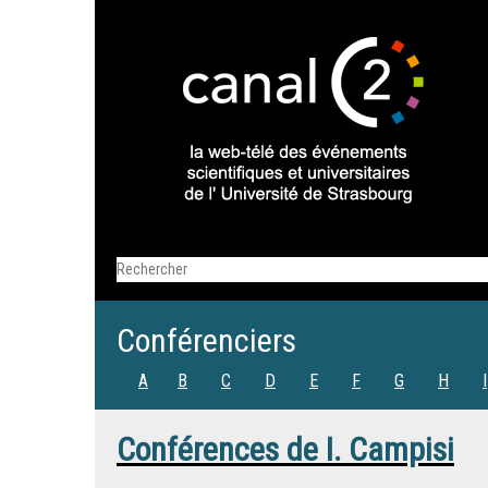
Conférenciers
A
B
C
D
E
F
G
H
I
Conférences de
I. Campisi