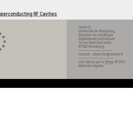
uperconducting RF Cavities
Canal C2
Université de Strasbourg
Direction du numérique
Département audiovisuel
16 rue René Descartes
67000 Strasbourg
---------------------------------------
courriel : dnum-dav@unistra.fr
---------------------------------------
site réalisé par la
DNum
© 2015
Mentions légales