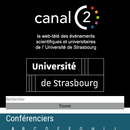
Conférenciers
A
B
C
D
E
F
G
H
I
J