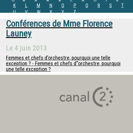
K
L
M
N
O
P
Q
R
S
T
U
V
W
X
Y
Z
Conférences de
Mme
Florence
Launey
Le
4 juin 2013
Femmes et chefs d'orchestre, pourquoi une telle
exception ? - Femmes et chefs d''orchestre, pourquoi
une telle exception ?