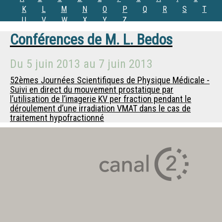
K
L
M
N
O
P
Q
R
S
T
U
V
W
X
Y
Z
Conférences de
M.
L. Bedos
Du
5 juin 2013
au
7 juin 2013
52èmes Journées Scientifiques de Physique Médicale -
Suivi en direct du mouvement prostatique par
l’utilisation de l’imagerie KV per fraction pendant le
déroulement d’une irradiation VMAT dans le cas de
traitement hypofractionné