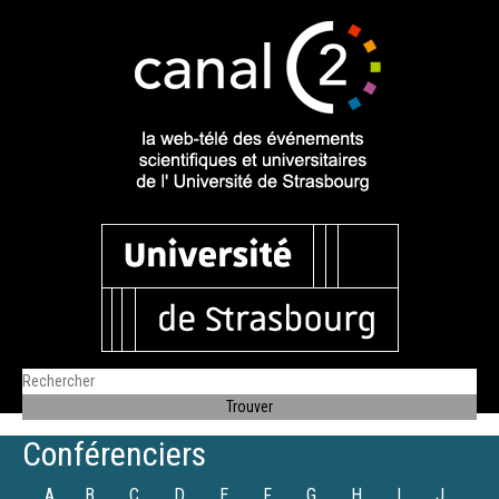
Conférenciers
A
B
C
D
E
F
G
H
I
J