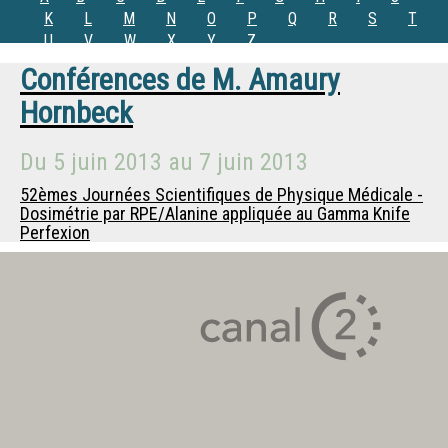
K
L
M
N
O
P
Q
R
S
T
U
V
W
X
Y
Z
Conférences de
M.
Amaury
Hornbeck
Du
5 juin 2013
au
7 juin 2013
52èmes Journées Scientifiques de Physique Médicale -
Dosimétrie par RPE/Alanine appliquée au Gamma Knife
Perfexion