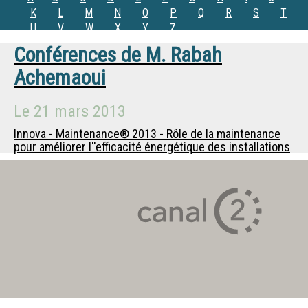
K
L
M
N
O
P
Q
R
S
T
U
V
W
X
Y
Z
Conférences de
M.
Rabah
Achemaoui
Le
21 mars 2013
Innova - Maintenance® 2013 - Rôle de la maintenance
pour améliorer l''efficacité énergétique des installations