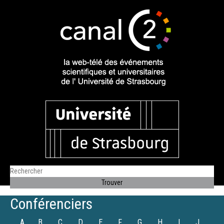
Conférenciers
A
B
C
D
E
F
G
H
I
J