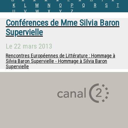
K
L
M
N
O
P
Q
R
S
T
U
V
W
X
Y
Z
Conférences de
Mme
Silvia Baron
Supervielle
Le
22 mars 2013
Rencontres Européennes de Littérature : Hommage à
Silvia Baron Supervielle - Hommage à Silvia Baron
Supervielle