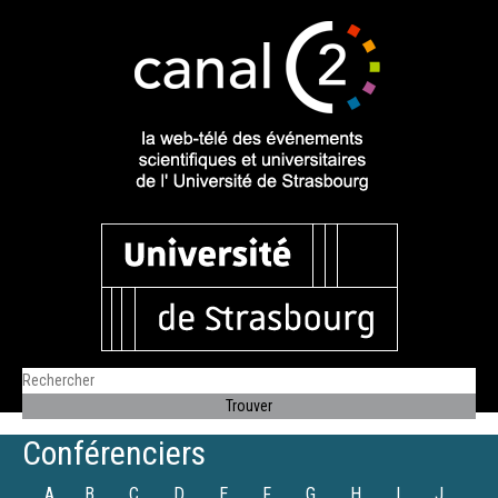
Conférenciers
A
B
C
D
E
F
G
H
I
J