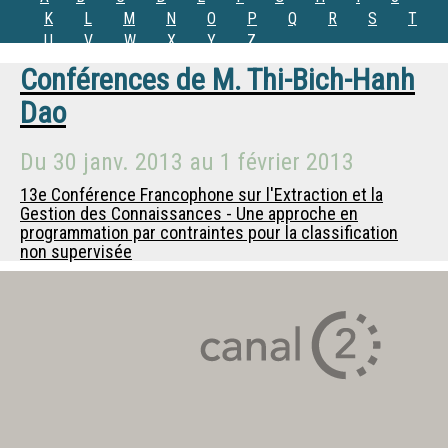
K
L
M
N
O
P
Q
R
S
T
U
V
W
X
Y
Z
Conférences de
M.
Thi-Bich-Hanh
Dao
Du
30 janv. 2013
au
1 février 2013
13e Conférence Francophone sur l'Extraction et la
Gestion des Connaissances - Une approche en
programmation par contraintes pour la classification
non supervisée