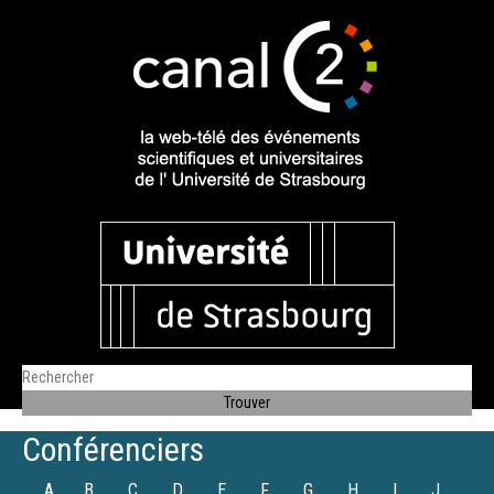
Conférenciers
A
B
C
D
E
F
G
H
I
J