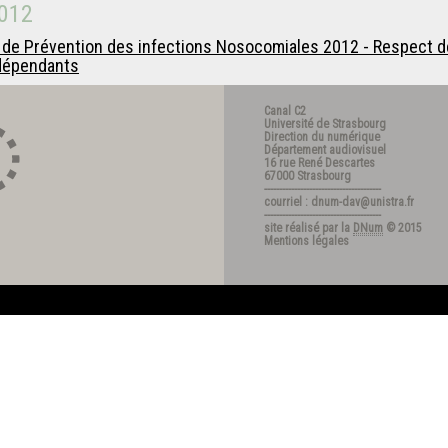
012
t de Prévention des infections Nosocomiales 2012 - Respect 
 dépendants
Canal C2
Université de Strasbourg
Direction du numérique
Département audiovisuel
16 rue René Descartes
67000 Strasbourg
---------------------------------------
courriel : dnum-dav@unistra.fr
---------------------------------------
site réalisé par la
DNum
© 2015
Mentions légales