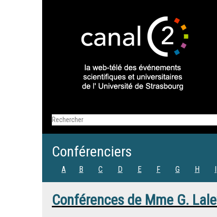
Conférenciers
A
B
C
D
E
F
G
H
I
Conférences de
Mme
G. Lal