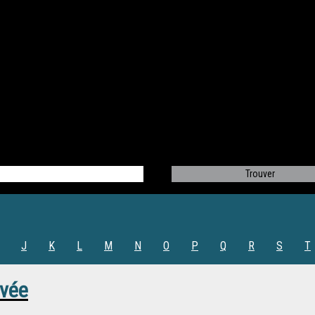
J
K
L
M
N
O
P
Q
R
S
T
evée