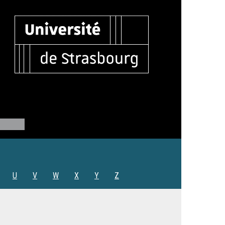
U
V
W
X
Y
Z