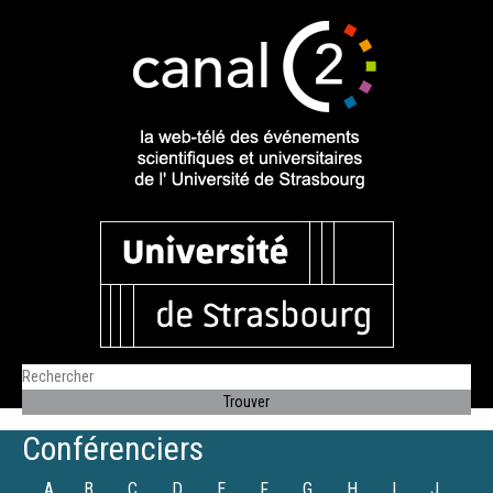
Conférenciers
A
B
C
D
E
F
G
H
I
J