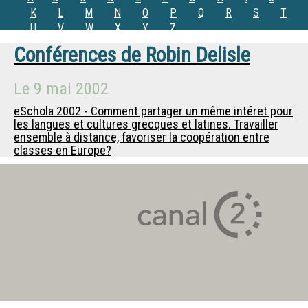
K
L
M
N
O
P
Q
R
S
T
U
V
W
X
Y
Z
Conférences de
Robin Delisle
Le
9 mai 2002
eSchola 2002 - Comment partager un même intéret pour
les langues et cultures grecques et latines. Travailler
ensemble à distance, favoriser la coopération entre
classes en Europe?