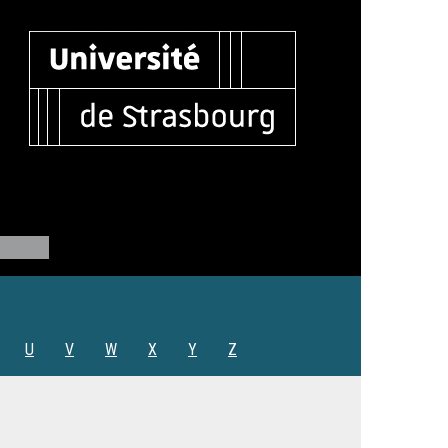
U
V
W
X
Y
Z