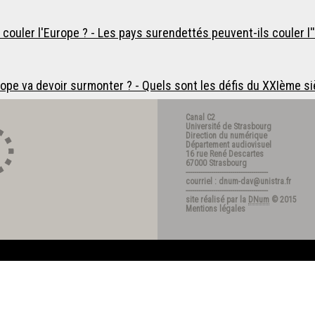
couler l'Europe ? - Les pays surendettés peuvent-ils couler l'
rope va devoir surmonter ? - Quels sont les défis du XXIème si
Canal C2
Université de Strasbourg
Direction du numérique
Département audiovisuel
16 rue René Descartes
67000 Strasbourg
---------------------------------------
courriel : dnum-dav@unistra.fr
---------------------------------------
site réalisé par la
DNum
© 2015
Mentions légales