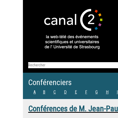
Conférenciers
A
B
C
D
E
F
G
H
I
Conférences de
M.
Jean-Pau