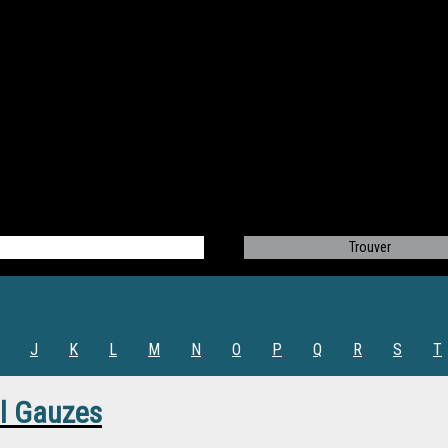
J
K
L
M
N
O
P
Q
R
S
T
l Gauzes