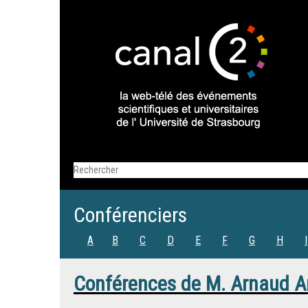
Conférenciers
A
B
C
D
E
F
G
H
I
Conférences de
M.
Arnaud A