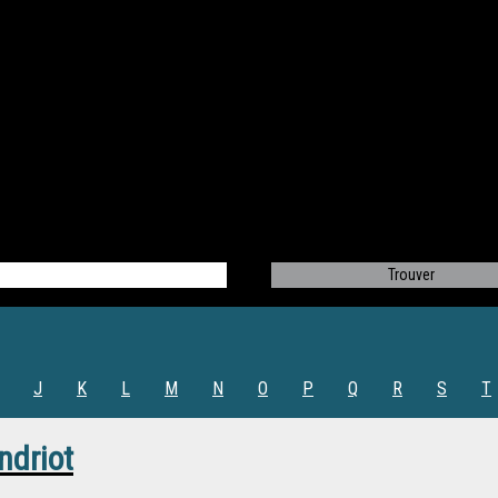
J
K
L
M
N
O
P
Q
R
S
T
ndriot