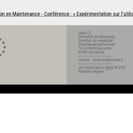
n en Maintenance - Conférence : « Expérimentation sur l'utili
Canal C2
Université de Strasbourg
Direction du numérique
Département audiovisuel
16 rue René Descartes
67000 Strasbourg
---------------------------------------
courriel : dnum-dav@unistra.fr
---------------------------------------
site réalisé par la
DNum
© 2015
Mentions légales