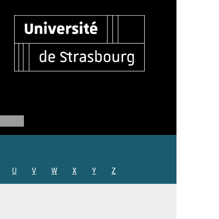
U
V
W
X
Y
Z