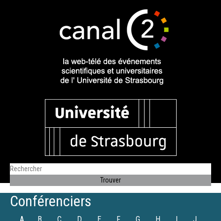
Conférenciers
A
B
C
D
E
F
G
H
I
J