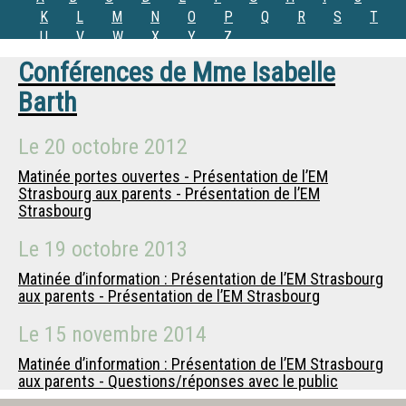
K
L
M
N
O
P
Q
R
S
T
U
V
W
X
Y
Z
Conférences de
Mme
Isabelle
Barth
Le
20 octobre 2012
Matinée portes ouvertes - Présentation de l’EM
Strasbourg aux parents - Présentation de l’EM
Strasbourg
Le
19 octobre 2013
Matinée d’information : Présentation de l’EM Strasbourg
aux parents - Présentation de l’EM Strasbourg
Le
15 novembre 2014
Matinée d’information : Présentation de l’EM Strasbourg
aux parents - Questions/réponses avec le public