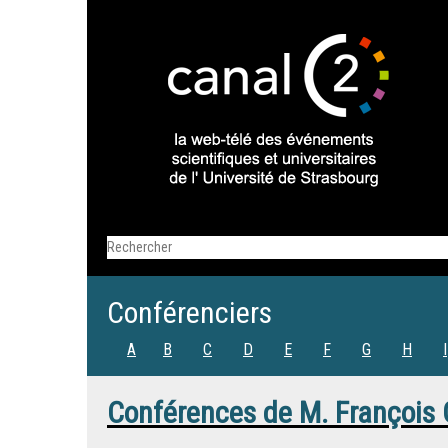
Conférenciers
A
B
C
D
E
F
G
H
I
Conférences de
M.
François