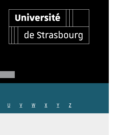
U
V
W
X
Y
Z