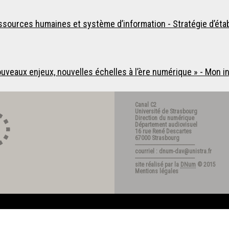
ressources humaines et système d’information - Stratégie d’ét
nouveaux enjeux, nouvelles échelles à l’ère numérique » - Mon
Canal C2
Université de Strasbourg
Direction du numérique
Département audiovisuel
16 rue René Descartes
67000 Strasbourg
---------------------------------------
courriel : dnum-dav@unistra.fr
---------------------------------------
site réalisé par la
DNum
© 2015
Mentions légales