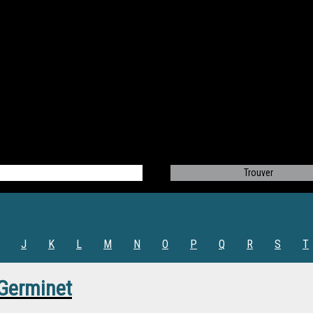
J
K
L
M
N
O
P
Q
R
S
T
 Germinet