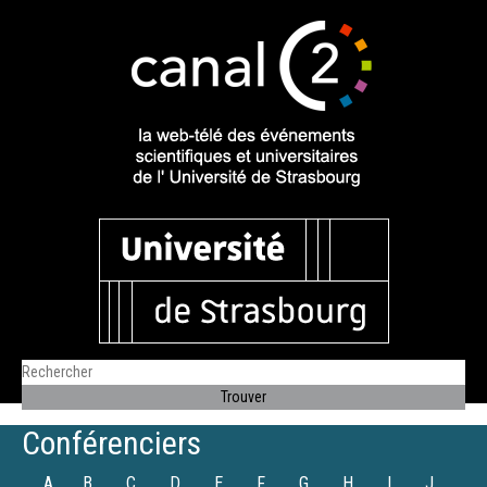
Conférenciers
A
B
C
D
E
F
G
H
I
J