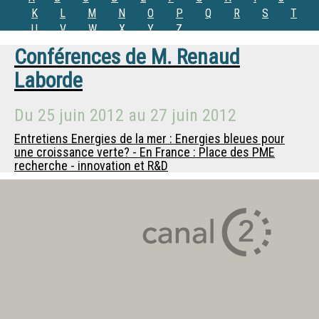
K
L
M
N
O
P
Q
R
S
T
U
V
W
X
Y
Z
Conférences de
M.
Renaud
Laborde
Du
25 juin 2012
au
27 juin 2012
Entretiens Energies de la mer : Energies bleues pour
une croissance verte? - En France : Place des PME
recherche - innovation et R&D