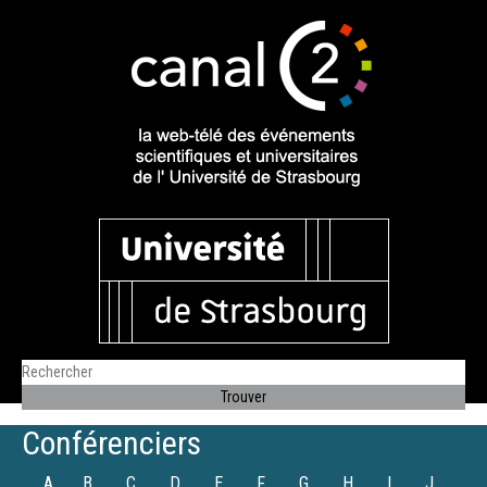
Conférenciers
A
B
C
D
E
F
G
H
I
J