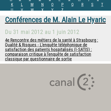
K
L
M
N
O
P
Q
R
S
T
U
V
W
X
Y
Z
Conférences de
M.
Alain Le Hyaric
Du
31 mai 2012
au
1 juin 2012
4e Rencontre des métiers de la santé à Strasbourg :
Qualité & Risques - L’enquête téléphonique de
satisfaction des patients hospitalisés (I-SATIS) :
comparaison critique à l’enquête de satisfaction
classique par questionnaire de sortie