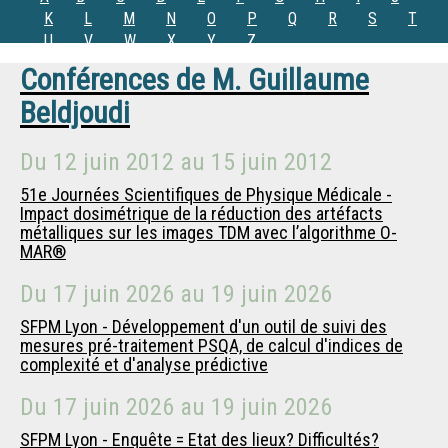
K
L
M
N
O
P
Q
R
S
T
U
V
W
X
Y
Z
Conférences de
M.
Guillaume
Beldjoudi
Du
12 juin 2012
au
15 juin 2012
51e Journées Scientifiques de Physique Médicale -
Impact dosimétrique de la réduction des artéfacts
métalliques sur les images TDM avec l’algorithme O-
MAR®
Du
17 juin 2026
au
19 juin 2026
SFPM Lyon - Développement d'un outil de suivi des
mesures pré-traitement PSQA, de calcul d'indices de
complexité et d'analyse prédictive
Du
17 juin 2026
au
19 juin 2026
SFPM Lyon - Enquête = Etat des lieux? Difficultés?