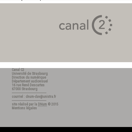
Canal C2
Université de Strasbourg
Direction du numérique
Département audiovisuel
16 rue René Descartes
67000 Strasbourg
---------------------------------------
courriel : dnum-dav@unistra.fr
---------------------------------------
site réalisé par la
DNum
© 2015
Mentions légales