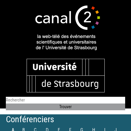
Conférenciers
A
B
C
D
E
F
G
H
I
J