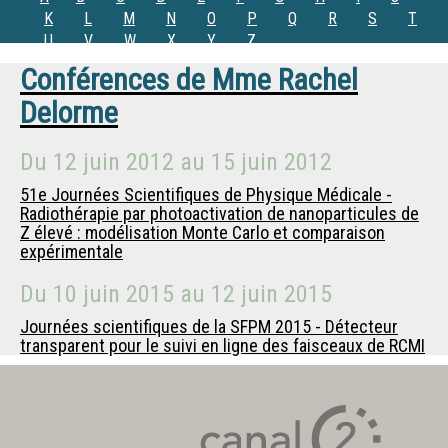
K
L
M
N
O
P
Q
R
S
T
U
V
W
X
Y
Z
Conférences de
Mme
Rachel
Delorme
Du
12 juin 2012
au
15 juin 2012
51e Journées Scientifiques de Physique Médicale -
Radiothérapie par photoactivation de nanoparticules de
Z élevé : modélisation Monte Carlo et comparaison
expérimentale
Du
10 juin 2015
au
12 juin 2015
Journées scientifiques de la SFPM 2015 - Détecteur
transparent pour le suivi en ligne des faisceaux de RCMI