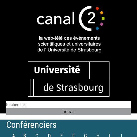
Conférenciers
A
B
C
D
E
F
G
H
I
J