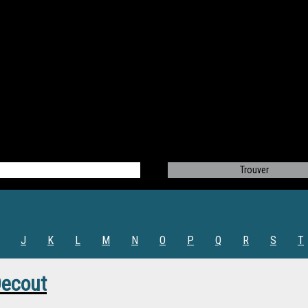
J
K
L
M
N
O
P
Q
R
S
T
ecout