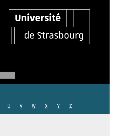
U
V
W
X
Y
Z