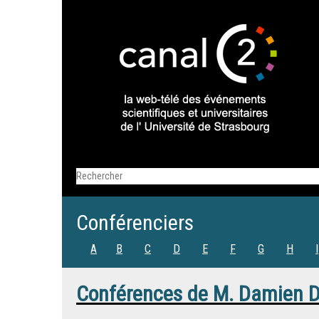
Conférenciers
A
B
C
D
E
F
G
H
I
Conférences de
M.
Damien D