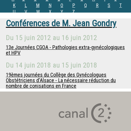
K
L
M
N
O
P
Q
R
S
T
U
V
W
X
Y
Z
Conférences de
M.
Jean Gondry
Du
15 juin 2012
au
16 juin 2012
13e Journées CGOA - Pathologies extra-gynécologiques
et HPV
Du
14 juin 2018
au
15 juin 2018
19èmes journées du Collège des Gynécologues
Obstétriciens d'Alsace - La nécessaire réduction du
nombre de conisations en France