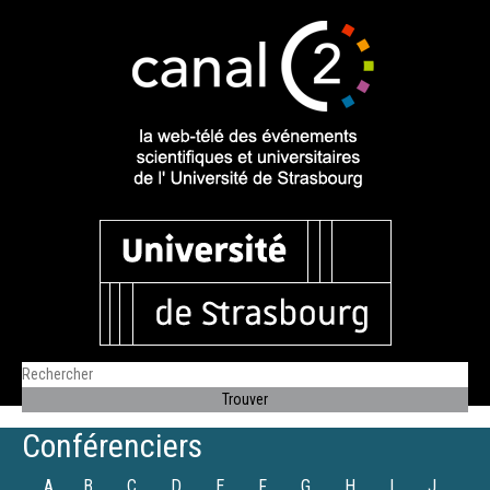
Conférenciers
A
B
C
D
E
F
G
H
I
J