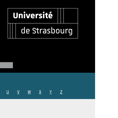
U
V
W
X
Y
Z