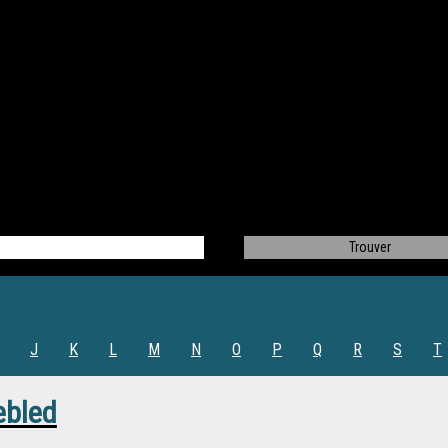
J
K
L
M
N
O
P
Q
R
S
T
ebled