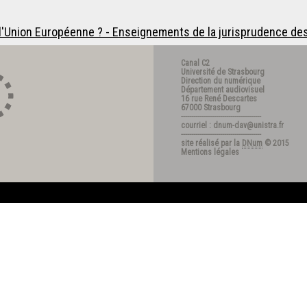
r l'Union Européenne ? - Enseignements de la jurisprudence d
Canal C2
Université de Strasbourg
Direction du numérique
Département audiovisuel
16 rue René Descartes
67000 Strasbourg
---------------------------------------
courriel : dnum-dav@unistra.fr
---------------------------------------
site réalisé par la
DNum
© 2015
Mentions légales