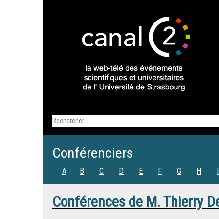
Conférenciers
A
B
C
D
E
F
G
H
I
Conférences de
M.
Thierry D