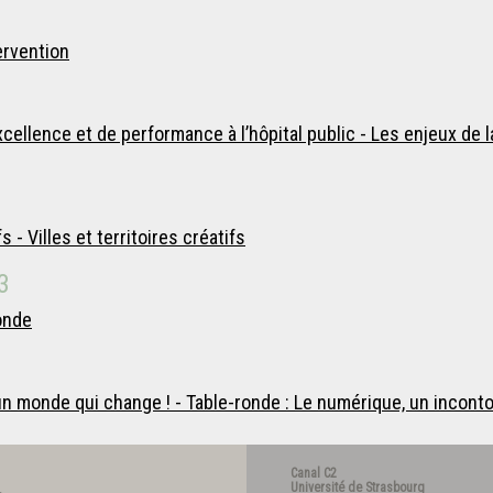
ervention
excellence et de performance à l’hôpital public - Les enjeux de
s - Villes et territoires créatifs
3
onde
n monde qui change ! - Table-ronde : Le numérique, un incont
Canal C2
Université de Strasbourg