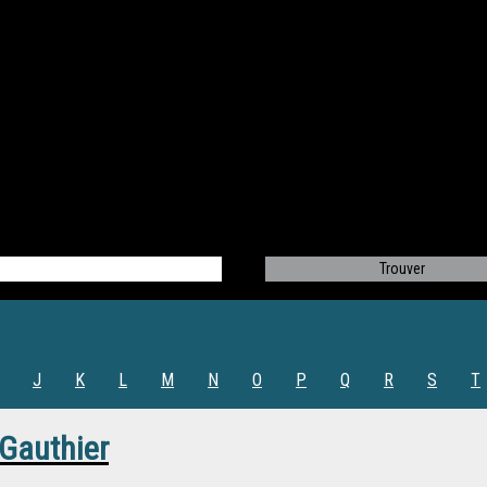
J
K
L
M
N
O
P
Q
R
S
T
 Gauthier