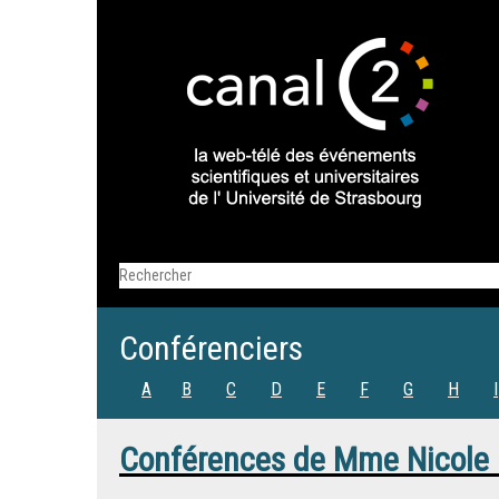
Conférenciers
A
B
C
D
E
F
G
H
I
Conférences de
Mme
Nicole