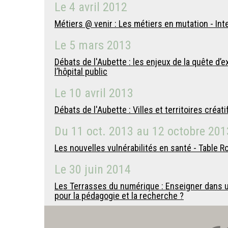
Le
4 avril 2012
Métiers @ venir : Les métiers en mutation - Int
Le
5 mars 2013
Débats de l'Aubette : les enjeux de la quête d’
l’hôpital public
Le
10 avril 2013
Débats de l'Aubette : Villes et territoires créatif
Du
11 oct. 2013
au
12 octobre 201
Les nouvelles vulnérabilités en santé - Table R
Le
30 juin 2014
Les Terrasses du numérique : Enseigner dans u
pour la pédagogie et la recherche ?