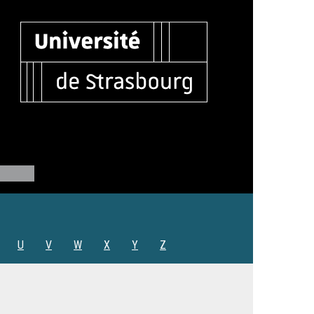
U
V
W
X
Y
Z