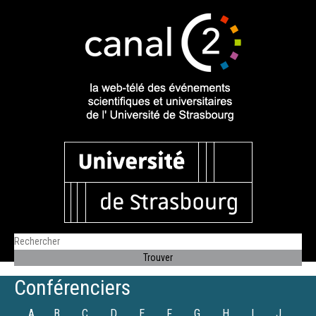
Conférenciers
A
B
C
D
E
F
G
H
I
J