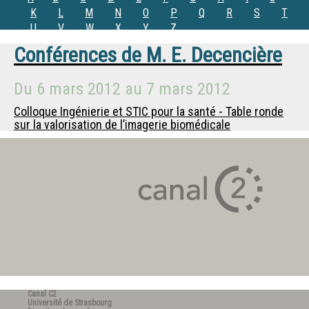
K
L
M
N
O
P
Q
R
S
T
U
V
W
X
Y
Z
Conférences de
M.
E. Decencière
Du
6 mars 2012
au
7 mars 2012
Colloque Ingénierie et STIC pour la santé - Table ronde
sur la valorisation de l’imagerie biomédicale
Canal C2
Université de Strasbourg