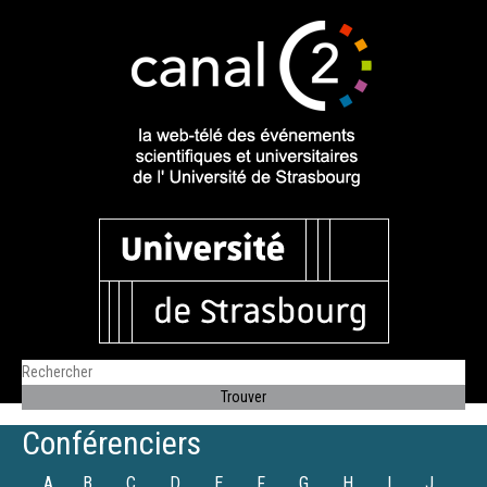
Conférenciers
A
B
C
D
E
F
G
H
I
J