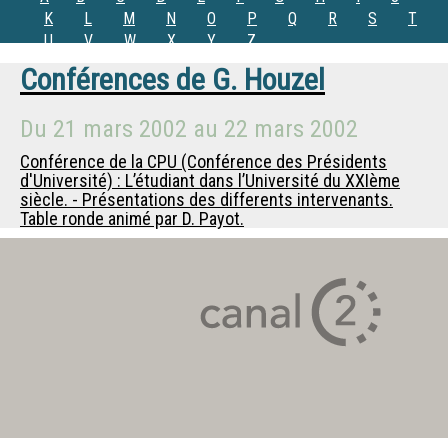
K
L
M
N
O
P
Q
R
S
T
U
V
W
X
Y
Z
Conférences de
G. Houzel
Du
21 mars 2002
au
22 mars 2002
Conférence de la CPU (Conférence des Présidents
d'Université) : L’étudiant dans l’Université du XXIème
siècle. - Présentations des differents intervenants.
Table ronde animé par D. Payot.