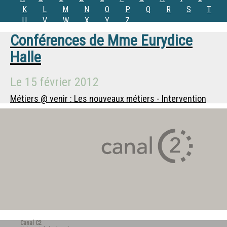
K
L
M
N
O
P
Q
R
S
T
U
V
W
X
Y
Z
Conférences de
Mme
Eurydice
Halle
Le
15 février 2012
Métiers @ venir : Les nouveaux métiers - Intervention
Canal C2