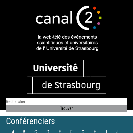
Conférenciers
A
B
C
D
E
F
G
H
I
J