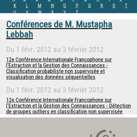
K
L
M
N
O
P
Q
R
S
T
U
V
W
X
Y
Z
Conférences de
M.
Mustapha
Lebbah
Du
1 févr. 2012
au
3 février 2012
12e Conférence Internationale Francophone sur
l'Extraction et la Gestion des Connaissances -
Classification probabiliste non supervisée et
visualisation des données séquentielles
Du
1 févr. 2012
au
3 février 2012
12e Conférence Internationale Francophone sur
l'Extraction et la Gestion des Connaissances - Détection
de groupes outliers en classification non supervisée