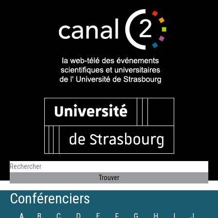
Conférenciers
A
B
C
D
E
F
G
H
I
J