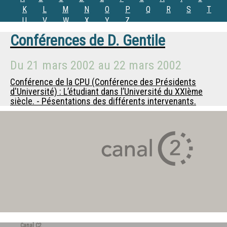
K
L
M
N
O
P
Q
R
S
T
U
V
W
X
Y
Z
Conférences de
D. Gentile
Du
21 mars 2002
au
22 mars 2002
Conférence de la CPU (Conférence des Présidents
d'Université) : L’étudiant dans l’Université du XXIème
siècle. - Pésentations des différents intervenants.
Canal C2