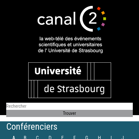
Conférenciers
A
B
C
D
E
F
G
H
I
J