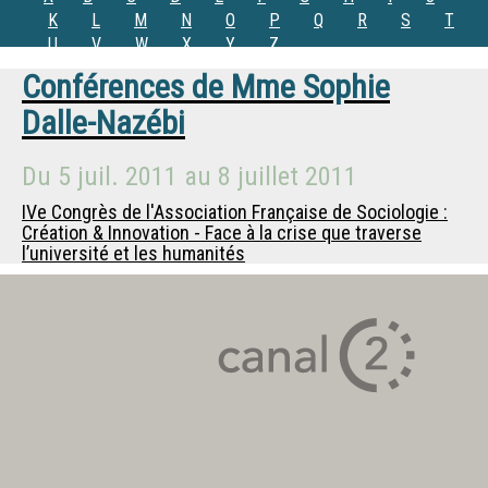
K
L
M
N
O
P
Q
R
S
T
U
V
W
X
Y
Z
Conférences de
Mme
Sophie
Dalle-Nazébi
Du
5 juil. 2011
au
8 juillet 2011
IVe Congrès de l'Association Française de Sociologie :
Création & Innovation - Face à la crise que traverse
l’université et les humanités