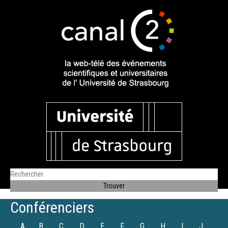
Conférenciers
A
B
C
D
E
F
G
H
I
J