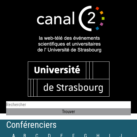
Conférenciers
A
B
C
D
E
F
G
H
I
J