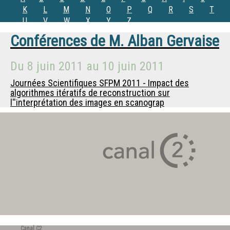
K
L
M
N
O
P
Q
R
S
T
U
V
W
X
Y
Z
Conférences de
M.
Alban Gervaise
Du
8 juin 2011
au
10 juin 2011
Journées Scientifiques SFPM 2011 - Impact des
algorithmes itératifs de reconstruction sur
l''interprétation des images en scanograp
Canal C2