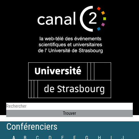
Conférenciers
A
B
C
D
E
F
G
H
I
J