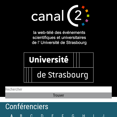
Conférenciers
A
B
C
D
E
F
G
H
I
J