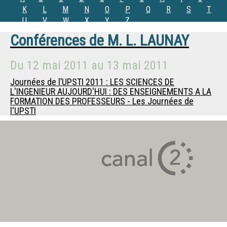
K
L
M
N
O
P
Q
R
S
T
U
V
W
X
Y
Z
Conférences de
M.
L. LAUNAY
Du
12 mai 2011
au
13 mai 2011
Journées de l’UPSTI 2011 : LES SCIENCES DE
L'INGENIEUR AUJOURD'HUI : DES ENSEIGNEMENTS A LA
FORMATION DES PROFESSEURS - Les Journées de
l'UPSTI