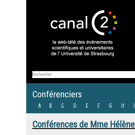
Conférenciers
A
B
C
D
E
F
G
H
I
Conférences de
Mme
Hélène