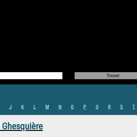
J
K
L
M
N
O
P
Q
R
S
T
 Ghesquière