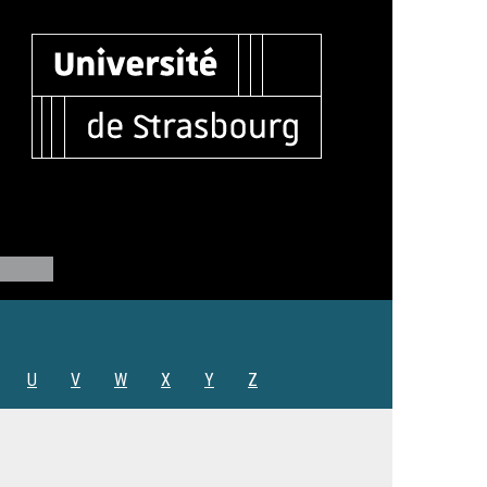
U
V
W
X
Y
Z