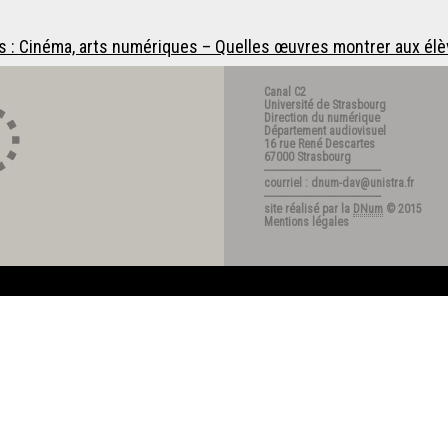
s : Cinéma, arts numériques – Quelles œuvres montrer aux élè
Canal C2
Université de Strasbourg
Direction du numérique
Département audiovisuel
16 rue René Descartes
67000 Strasbourg
---------------------------------------
courriel : dnum-dav@unistra.fr
---------------------------------------
site réalisé par la
DNum
© 2015
Mentions légales