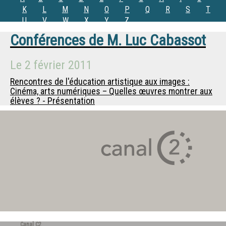
K
L
M
N
O
P
Q
R
S
T
U
V
W
X
Y
Z
Conférences de
M.
Luc Cabassot
Le
2 février 2011
Rencontres de l'éducation artistique aux images :
Cinéma, arts numériques – Quelles œuvres montrer aux
élèves ? - Présentation
Canal C2