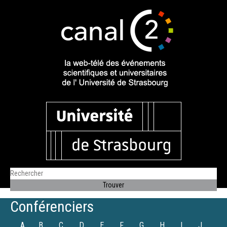
Conférenciers
A
B
C
D
E
F
G
H
I
J