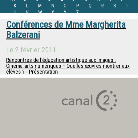
K
L
M
N
O
P
Q
R
S
T
U
V
W
X
Y
Z
Conférences de
Mme
Margherita
Balzerani
Le
2 février 2011
Rencontres de l'éducation artistique aux images :
Cinéma, arts numériques – Quelles œuvres montrer aux
élèves ? - Présentation