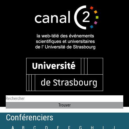
Conférenciers
A
B
C
D
E
F
G
H
I
J