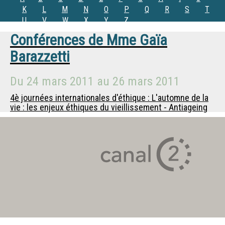
K
L
M
N
O
P
Q
R
S
T
U
V
W
X
Y
Z
Conférences de
Mme
Gaïa
Barazzetti
Du
24 mars 2011
au
26 mars 2011
4è journées internationales d'éthique : L'automne de la
vie : les enjeux éthiques du vieillissement - Antiageing