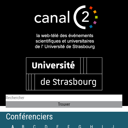
Conférenciers
A
B
C
D
E
F
G
H
I
J