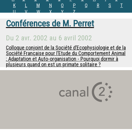
K
L
M
N
O
P
Q
R
S
T
U
V
W
X
Y
Z
Conférences de
M. Perret
Du
2 avr. 2002
au
6 avril 2002
Colloque conjoint de la Société d’Ecophysiologie et de la
Société Française pour l’Etude du Comportement Animal
: Adaptation et Auto-organisation - Pourquoi dormir à
plusieurs quand on est un primate solitaire ?