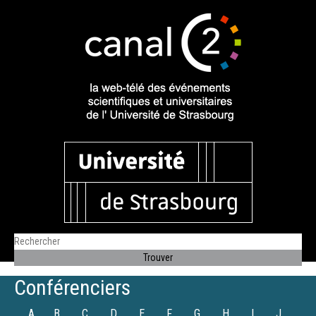
Conférenciers
A
B
C
D
E
F
G
H
I
J