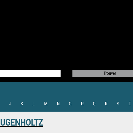
J
K
L
M
N
O
P
Q
R
S
T
 HUGENHOLTZ