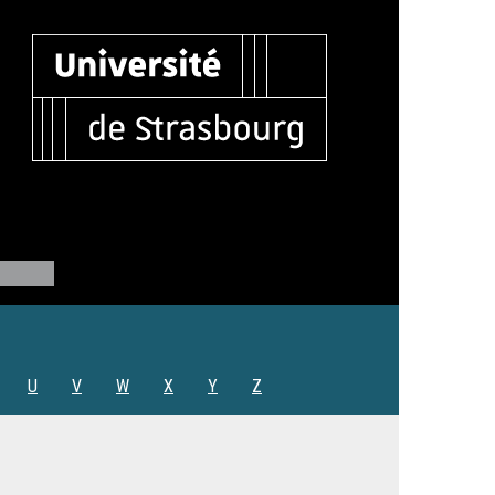
U
V
W
X
Y
Z