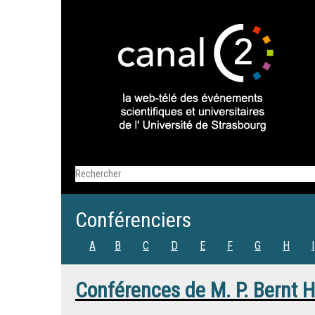
Conférenciers
A
B
C
D
E
F
G
H
I
Conférences de
M.
P. Bernt