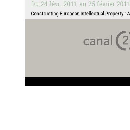
Du
24 févr. 2011
au
25 février 201
Constructing European Intellectual Property :