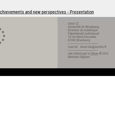
1
 Achievements and new perspectives - Presentation
Canal C2
Université de Strasbourg
Direction du numérique
Département audiovisuel
16 rue René Descartes
67000 Strasbourg
---------------------------------------
courriel : dnum-dav@unistra.fr
---------------------------------------
site réalisé par la
DNum
© 2015
Mentions légales