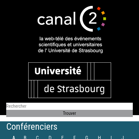
Conférenciers
A
B
C
D
E
F
G
H
I
J