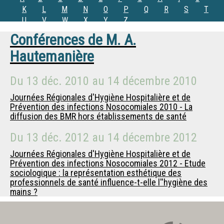
K
L
M
N
O
P
Q
R
S
T
U
V
W
X
Y
Z
Conférences de
M.
A.
Hautemanière
Du
13 déc. 2010
au
14 décembre 2010
Journées Régionales d'Hygiène Hospitalière et de
Prévention des infections Nosocomiales 2010 - La
diffusion des BMR hors établissements de santé
Du
13 déc. 2012
au
14 décembre 2012
Journées Régionales d'Hygiène Hospitalière et de
Prévention des infections Nosocomiales 2012 - Etude
sociologique : la représentation esthétique des
professionnels de santé influence-t-elle l''hygiène des
mains ?