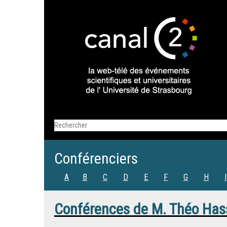
Conférenciers
A
B
C
D
E
F
G
H
I
Conférences de
M.
Théo Has