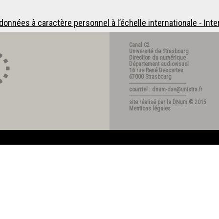
 données à caractère personnel à l’échelle internationale - Int
Canal C2
Université de Strasbourg
Direction du numérique
Département audiovisuel
16 rue René Descartes
67000 Strasbourg
---------------------------------------
courriel : dnum-dav@unistra.fr
---------------------------------------
site réalisé par la
DNum
© 2015
Mentions légales