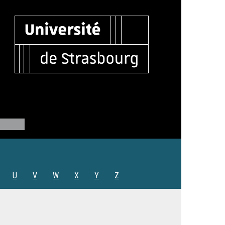
U
V
W
X
Y
Z