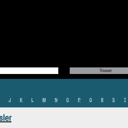
J
K
L
M
N
O
P
Q
R
S
T
sler