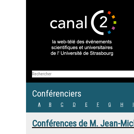
Conférenciers
A
B
C
D
E
F
G
H
I
Conférences de
M.
Jean-Mic