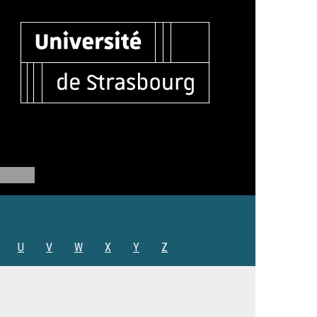
U
V
W
X
Y
Z