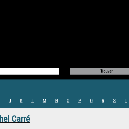
J
K
L
M
N
O
P
Q
R
S
T
hel Carré