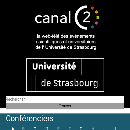
Conférenciers
A
B
C
D
E
F
G
H
I
J