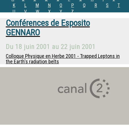
K
L
M
N
O
P
Q
R
S
T
U
V
W
X
Y
Z
Conférences de
Esposito
GENNARO
Du
18 juin 2001
au
22 juin 2001
Colloque Physique en Herbe 2001 - Trapped Leptons in
the Earth's radiation belts