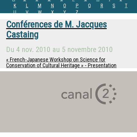
K
L
M
N
O
P
Q
R
S
T
U
V
W
X
Y
Z
Conférences de
M.
Jacques
Castaing
Du
4 nov. 2010
au
5 novembre 2010
« French-Japanese Workshop on Science for
Conservation of Cultural Heritage » - Presentation