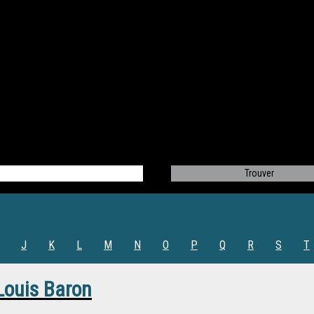
J
K
L
M
N
O
P
Q
R
S
T
Louis Baron