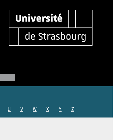
U
V
W
X
Y
Z