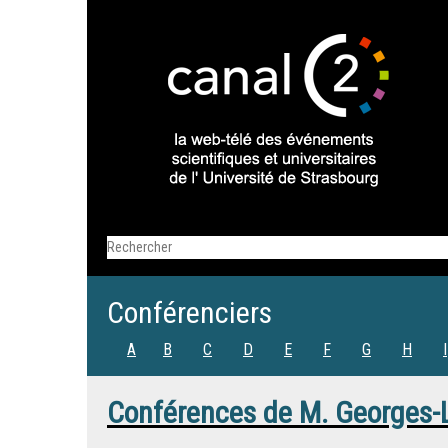
Conférenciers
A
B
C
D
E
F
G
H
I
Conférences de
M.
Georges-