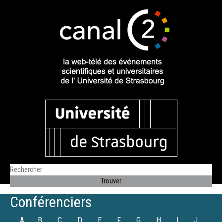
Conférenciers
A
B
C
D
E
F
G
H
I
J