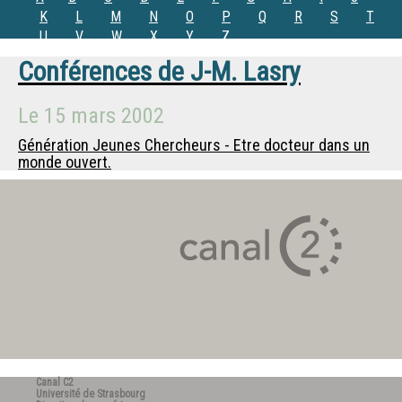
K
L
M
N
O
P
Q
R
S
T
U
V
W
X
Y
Z
Conférences de
J-M. Lasry
Le
15 mars 2002
Génération Jeunes Chercheurs - Etre docteur dans un
monde ouvert.
Canal C2
Université de Strasbourg