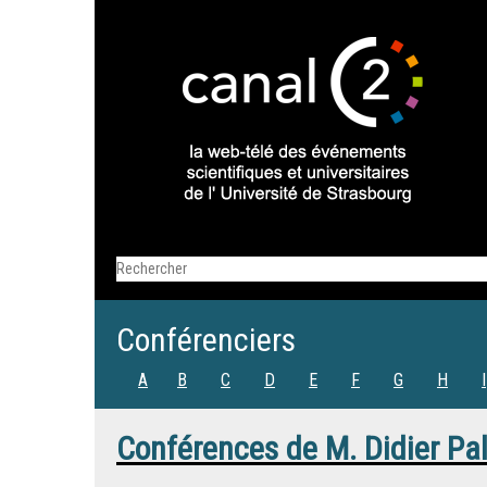
Conférenciers
A
B
C
D
E
F
G
H
I
Conférences de
M.
Didier Pa