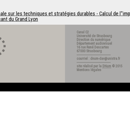
 sur les techniques et stratégies durables - Calcul de l''imp
sant du Grand Lyon
Canal C2
Université de Strasbourg
Direction du numérique
Département audiovisuel
16 rue René Descartes
67000 Strasbourg
---------------------------------------
courriel : dnum-dav@unistra.fr
---------------------------------------
site réalisé par la
DNum
© 2015
Mentions légales