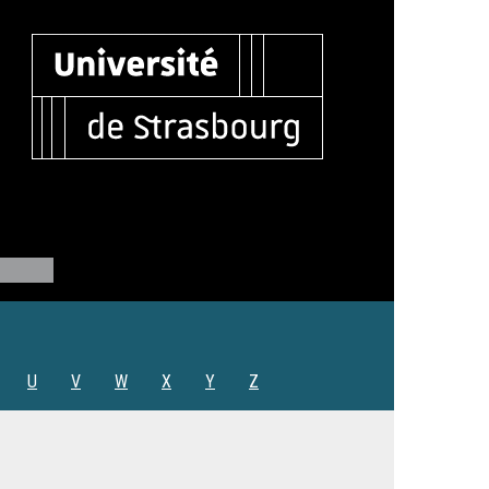
U
V
W
X
Y
Z